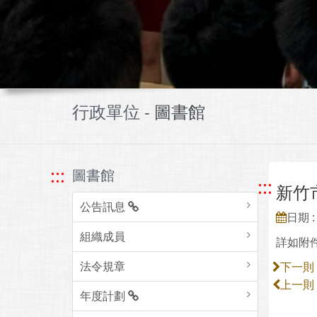
行政單位 -
圖書館
:::
圖書館
:::
新竹
公告訊息
日期 : 
組織成員
詳如附
法令規章
下一則
上一則
年度計劃