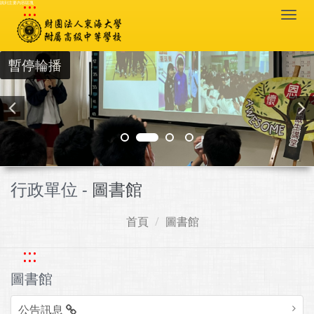
:::
跳到主要內容區塊
Togg
navi
暫停輪播
行政單位 -
圖書館
首頁
圖書館
:::
圖書館
公告訊息