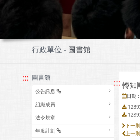
行政單位 -
圖書館
:::
圖書館
:::
轉知
公告訊息
日期 : 
組織成員
128
1289
法令規章
下一
年度計劃
上一