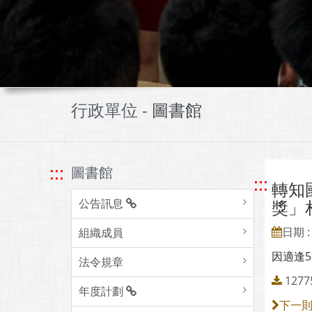
行政單位 -
圖書館
:::
圖書館
:::
轉知
公告訊息
獎」
日期 : 
組織成員
因適逢
法令規章
127
年度計劃
下一