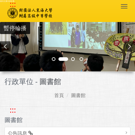
:::
跳到主要內容區塊
Togg
navi
暫停輪播
行政單位 -
圖書館
首頁
圖書館
:::
圖書館
公告訊息