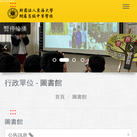
:::
跳到主要內容區塊
Togg
navi
暫停輪播
行政單位 -
圖書館
首頁
圖書館
:::
圖書館
公告訊息