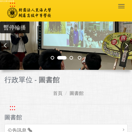
:::
跳到主要內容區塊
Togg
navi
暫停輪播
行政單位 -
圖書館
首頁
圖書館
:::
圖書館
公告訊息