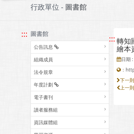
行政單位 -
圖書館
:::
圖書館
:::
轉知
公告訊息
繪本
日期 : 
組織成員
：
htt
法令規章
下一
年度計劃
上一