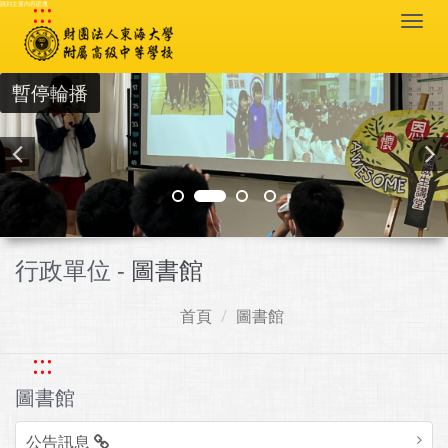
:::
跳到主要內容區塊
Togg
navi
暫停輪播
行政單位 -
圖書館
首頁
圖書館
:::
圖書館
公告訊息