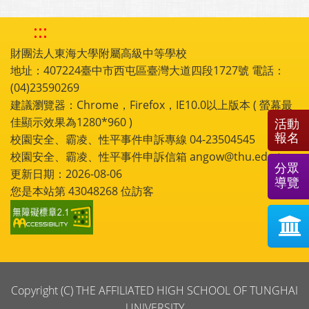
:::
財團法人東海大學附屬高級中等學校
地址：407224臺中市西屯區臺灣大道四段1727號 電話：
(04)23590269
建議瀏覽器：Chrome，Firefox，IE10.0以上版本 ( 螢幕最
佳顯示效果為1280*960 )
活動
報名
校園安全、霸凌、性平事件申訴專線 04-23504545
校園安全、霸凌、性平事件申訴信箱 angow@thu.edu.tw
分眾
更新日期：2026-08-06
導覽
您是本站第
43048268
位訪客
Copyright (C) THE AFFILIATED HIGH SCHOOL OF TUNGHAI
UNIVERSITY