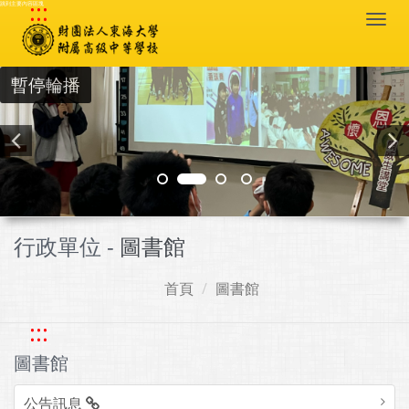
:::
跳到主要內容區塊
Togg
navi
暫停輪播
行政單位 -
圖書館
首頁
圖書館
:::
圖書館
公告訊息