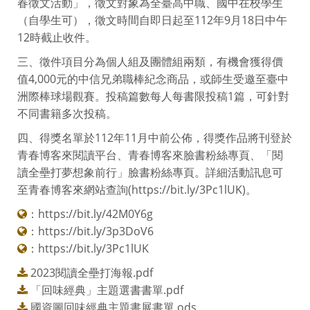
春徵文活動」，徵文對象為全臺高中職、國中在校學生
（自學生可），徵文時間自即日起至112年9月18日中午
12時截止收件。
三、徵件項目分為個人組及團體組兩類，有機會獲得價
值4,000元的中信兄弟職棒紀念商品，或師生受邀至臺中
洲際棒球場觀賽。投稿篇數每人每書限投稿1篇，可針對
不同書籍多次投稿。
四、得獎名單於112年11月中前公佈，得獎作品將刊登於
青春博客來閱讀平台、青春博客來臉書粉絲專頁、「閱
讀全壘打夢想象前行」臉書粉絲專頁。詳細活動訊息可
至青春博客來網站查詢(https://bit.ly/3Pc1lUK)。
：
https://bit.ly/42M0Y6g
：
https://bit.ly/3p3DoV6
：
https://bit.ly/3Pc1lUK
2023閱讀全壘打海報.pdf
「回味經典」主題選書書單.pdf
國資圖回味經典主題書展書單.ods