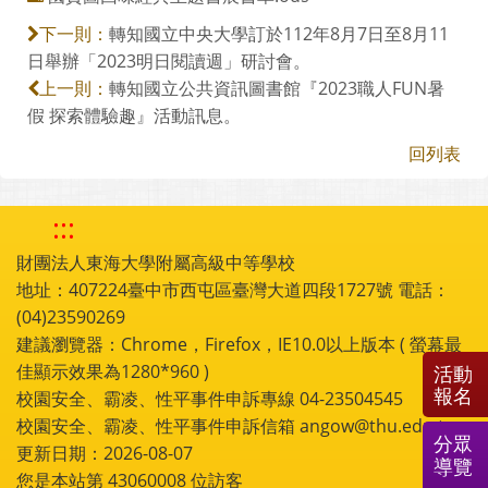
轉知國立中央大學訂於112年8月7日至8月11
下一則：
日舉辦「2023明日閱讀週」研討會。
轉知國立公共資訊圖書館『2023職人FUN暑
上一則：
假 探索體驗趣』活動訊息。
回列表
:::
財團法人東海大學附屬高級中等學校
地址：407224臺中市西屯區臺灣大道四段1727號 電話：
(04)23590269
建議瀏覽器：Chrome，Firefox，IE10.0以上版本 ( 螢幕最
佳顯示效果為1280*960 )
活動
報名
校園安全、霸凌、性平事件申訴專線 04-23504545
校園安全、霸凌、性平事件申訴信箱 angow@thu.edu.tw
分眾
更新日期：2026-08-07
導覽
您是本站第
43060008
位訪客