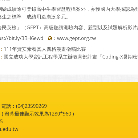
鳥報名：前300位完成繳費者，可獲贈「質感隨身碟」。
名費用：1980元
考區：臺大校總區、臺中逢甲大學及高雄鳳新高中
址：https://bit.ly/3BH6ewd
測驗成績除可登錄高中生學習歷程檔案外，亦獲國內大學採認為
換生之標準，成績用途廣泛多元。
民英檢」（GEPT）高級聽讀測驗內容、題型以及試題解析影片詳見GEP
ps://bit.ly/3BH6ewd
：
www.gept.org.tw
111年資安素養真人四格漫畫徵稿比賽
：
國立成功大學資訊工程學系主辦教育部計畫「Coding-X暑期
：