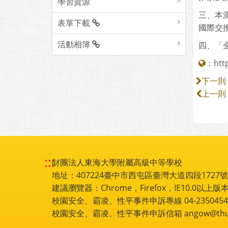
電子書刊
(一)早
讀者服務組
(二)報
(三)
資訊媒體組
(四)報名網
學習資源
三、本
表單下載
國際交
活動相簿
四、「全
：
htt
下一則
上一則