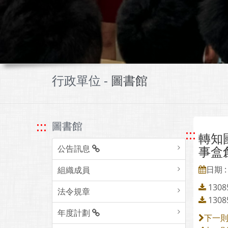
行政單位 -
圖書館
:::
圖書館
:::
轉知
公告訊息
事盒
日期 : 
組織成員
13
法令規章
13
年度計劃
下一