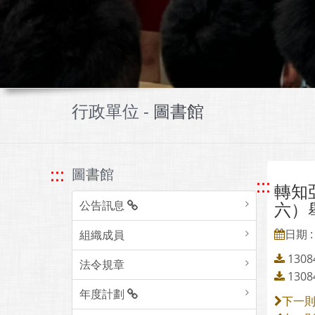
行政單位 -
圖書館
:::
圖書館
:::
轉知
公告訊息
六）
日期 : 
組織成員
130
法令規章
130
年度計劃
下一