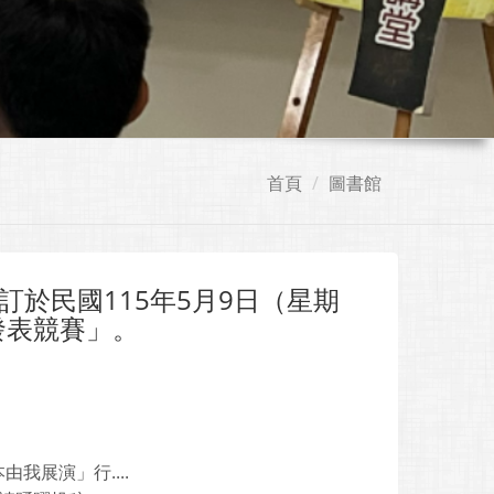
首頁
圖書館
於民國115年5月9日（星期
發表競賽」。
我展演」行....