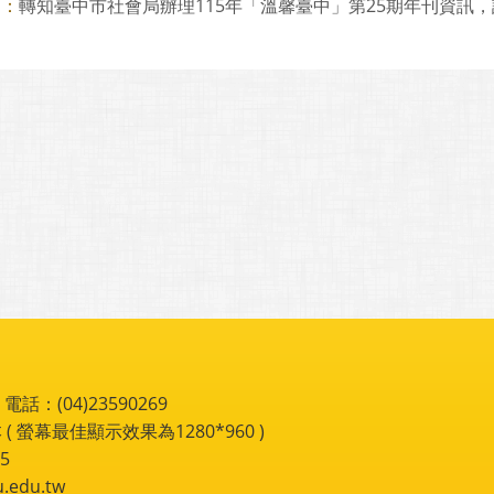
轉知臺中市社會局辦理115年「溫馨臺中」第25期年刊資訊
則：
：(04)23590269
 ( 螢幕最佳顯示效果為1280*960 )
5
du.tw