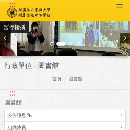
:::
跳到主要內容區塊
Togg
navi
暫停輪播
行政單位 -
圖書館
首頁
圖書館
:::
圖書館
公告訊息