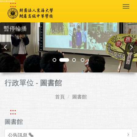
:::
跳到主要內容區塊
Togg
navi
暫停輪播
行政單位 -
圖書館
首頁
圖書館
:::
圖書館
公告訊息