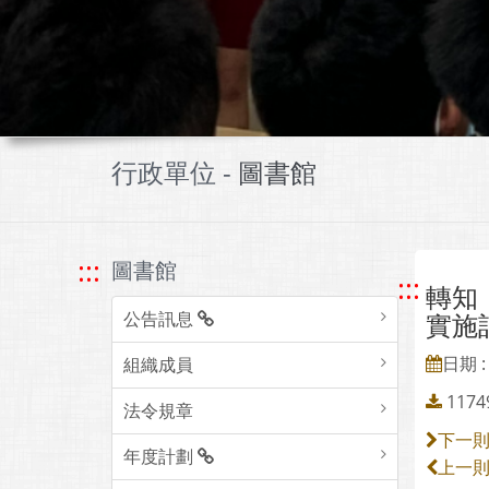
行政單位 -
圖書館
:::
圖書館
:::
轉知
公告訊息
實施
日期 : 
組織成員
117
法令規章
下一
年度計劃
上一