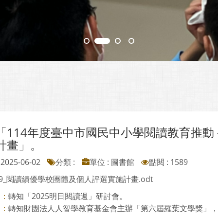
「114年度臺中市國民中小學閱讀教育推
計畫」。
2025-06-02
分類 :
單位 : 圖書館
點閱 : 1589
49_閱讀績優學校團體及個人評選實施計畫.odt
轉知「2025明日閱讀週」研討會。
則：
轉知財團法人人智學教育基金會主辦「第六屆羅葉文學獎」，請本
則：