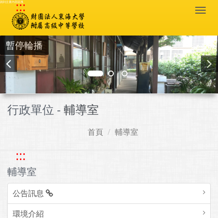
:::
跳到主要內容區塊
Togg
navi
暫停輪播
行政單位 -
輔導室
首頁
輔導室
:::
輔導室
公告訊息
環境介紹