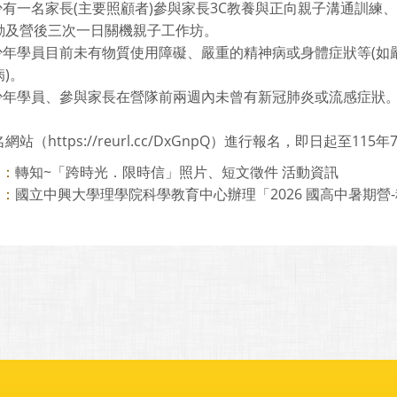
少有一名家長(主要照顧者)參與家長3C教養與正向親子溝通訓練、親
動及營後三次一日關機親子工作坊。
青少年學員目前未有物質使用障礙、嚴重的精神病或身體症狀等(
)。
青少年學員、參與家長在營隊前兩週內未曾有新冠肺炎或流感症狀
站（https://reurl.cc/DxGnpQ）進行報名，即日起至115
轉知~「跨時光．限時信」照片、短文徵件 活動資訊
則：
國立中興大學理學院科學教育中心辦理「2026 國高中暑期營-科
則：