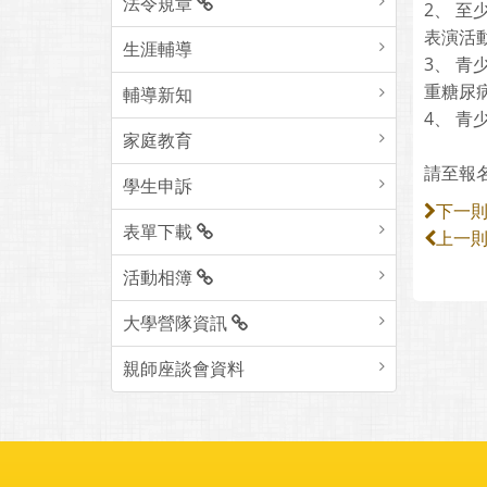
法令規章
2、 至
表演活
生涯輔導
3、 
重糖尿病
輔導新知
4、 
家庭教育
請至報名網
學生申訴
下一
表單下載
上一
活動相簿
大學營隊資訊
親師座談會資料