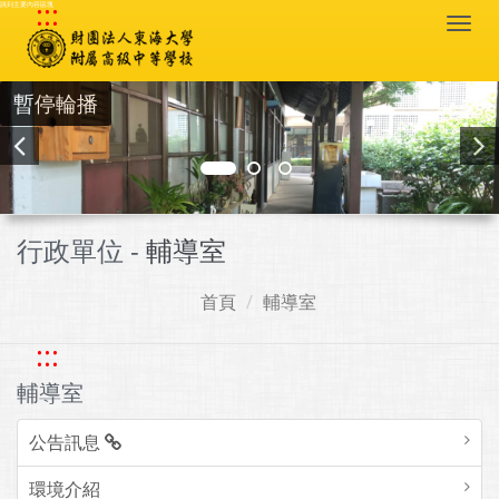
:::
跳到主要內容區塊
Togg
navi
暫停輪播
行政單位 -
輔導室
首頁
輔導室
:::
輔導室
公告訊息
環境介紹