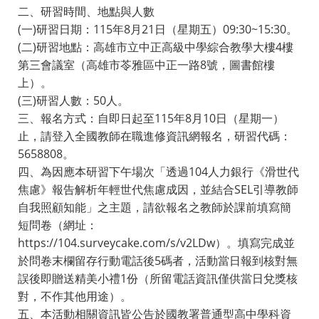
二、研習時間、地點與人數
(一)研習日期：115年8月21日（星期五）09:30~15:30。
(二)研習地點：高雄市立中正高級中學綜合教學大樓4樓
第三會議室（高雄市苓雅區中正一路8號，圖書館樓
上）。
(三)研習人數：50人。
三、報名方式：自即日起至115年8月10日（星期一）
止，請登入全國教師在職進修資訊網報名，研習代碼：
5658808。
四、為因應本研習下午場次「透過104人力銀行《滑世代
焦慮》報告解析年輕世代焦慮成因，並結合SEL引導教師
自我照顧知能」之主題，請欲報名之教師於課前填寫簡
短問卷（網址：
https://104.surveycake.com/s/v2LDw）。填寫完成並
於問卷末欄留存行動電話後5碼者，活動當日報到核對無
誤後即贈送精美小禮1份（所留電話資訊僅供當日兌獎核
對，不作其他用途）。
五、本活動相關資訊皆公告於國教署普通型高中學科資