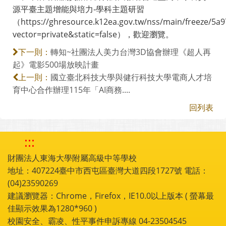
源平臺主題增能與培力-學科主題研習
（https://ghresource.k12ea.gov.tw/nss/main/freeze/
vector=private&static=false），歡迎瀏覽。
轉知~社團法人美力台灣3D協會辦理《超人再
下一則：
起》電影500場放映計畫
國立臺北科技大學與健行科技大學電商人才培
上一則：
育中心合作辦理115年「AI商務....
回列表
:::
財團法人東海大學附屬高級中等學校
地址：407224臺中市西屯區臺灣大道四段1727號 電話：
(04)23590269
建議瀏覽器：Chrome，Firefox，IE10.0以上版本 ( 螢幕最
佳顯示效果為1280*960 )
校園安全、霸凌、性平事件申訴專線 04-23504545