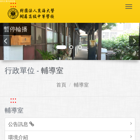
:::
跳到主要內容區塊
Togg
navi
暫停輪播
行政單位 -
輔導室
首頁
輔導室
:::
輔導室
公告訊息
環境介紹