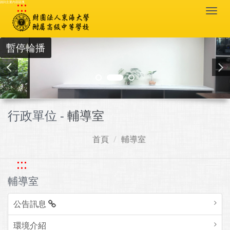
:::
跳到主要內容區塊
Togg
navi
暫停輪播
行政單位 -
輔導室
首頁
輔導室
:::
輔導室
公告訊息
環境介紹