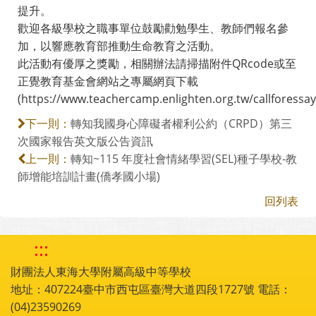
提升。
歡迎各級學校之職事單位鼓勵勸勉學生、教師們報名參
加，以響應教育部推動生命教育之活動。
此活動有優厚之獎勵，相關辦法請掃描附件QRcode或至
正覺教育基金會網站之專屬網頁下載
(https://www.teachercamp.enlighten.org.tw/callforessa
轉知我國身心障礙者權利公約（CRPD）第三
下一則：
次國家報告英文版公告資訊
轉知~115 年度社會情緒學習(SEL)種子學校-教
上一則：
師增能培訓計畫(僑孝國小場)
回列表
:::
財團法人東海大學附屬高級中等學校
地址：407224臺中市西屯區臺灣大道四段1727號 電話：
(04)23590269