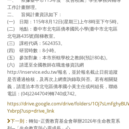
工作計畫辦理。
二、 旨揭計畫資訊如下：
(一) 日期：115年8月12日(星期三)上午8時至下午5時。
(二) 地點：臺中市北屯區僑孝國民小學(臺中市北屯區
北屯路435號)階梯教室。
(三) 課程代碼：5624353。
(四) 研習時數：8小時。
(五) 參加對象：本市所轄學校之教師(預計80名)。
(六) 請逕至全國教師在職進修資訊網
http://inservice.edu.tw/報名，並於報名截止日前追蹤
是否通過檢核，及再次上網查詢錄取與否。若有相關疑
義，請逕洽本市北屯區僑孝國小黃主任或柯組長，聯絡
電話：(04)22447049轉740或742。
https://drive.google.com/drive/folders/1Oj7sLmFghy
YxbrpJ?usp=drive_link
轉知~正覺教育基金會舉辦2026年生命教育系
下一則：
列─「生命教育與心靈成長」心....