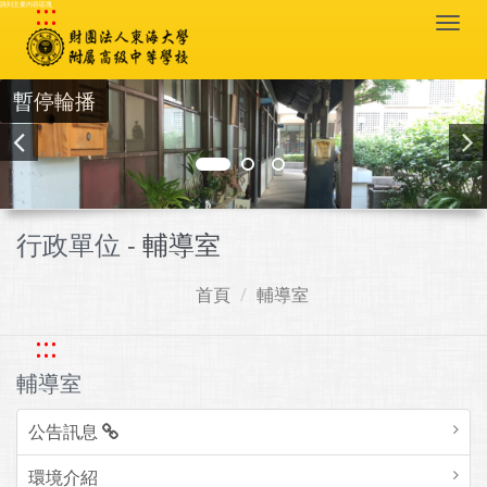
:::
跳到主要內容區塊
Togg
navi
暫停輪播
行政單位 -
輔導室
首頁
輔導室
:::
輔導室
公告訊息
環境介紹