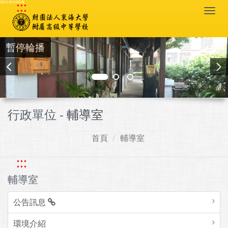
:::
跳到主要內容區塊
Togg
navi
暫停輪播
行政單位 -
輔導室
首頁
輔導室
:::
輔導室
公告訊息
環境介紹