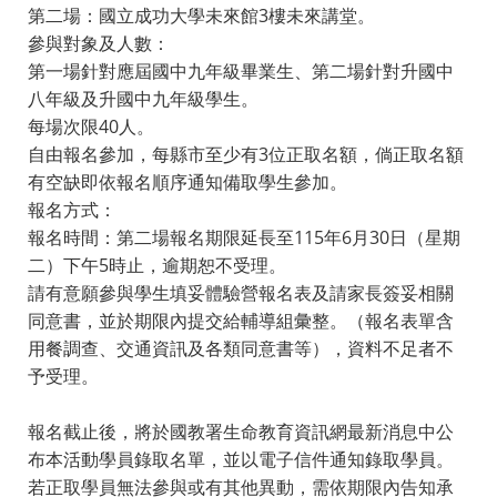
第二場：國立成功大學未來館3樓未來講堂。
參與對象及人數：
第一場針對應屆國中九年級畢業生、第二場針對升國中
八年級及升國中九年級學生。
每場次限40人。
自由報名參加，每縣市至少有3位正取名額，倘正取名額
有空缺即依報名順序通知備取學生參加。
報名方式：
報名時間：第二場報名期限延長至115年6月30日（星期
二）下午5時止，逾期恕不受理。
請有意願參與學生填妥體驗營報名表及請家長簽妥相關
同意書，並於期限內提交給輔導組彙整。（報名表單含
用餐調查、交通資訊及各類同意書等），資料不足者不
予受理。
報名截止後，將於國教署生命教育資訊網最新消息中公
布本活動學員錄取名單，並以電子信件通知錄取學員。
若正取學員無法參與或有其他異動，需依期限內告知承