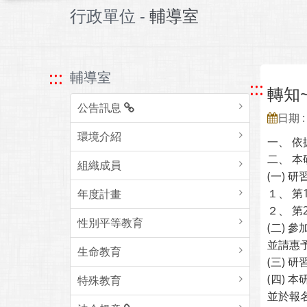
行政單位 -
輔導室
:::
輔導室
:::
轉知
公告訊息
日期 : 
環境介紹
一、 
二、 
組織成員
(一) 
１、 第
年度計畫
２、 第
性別平等教育
(二)
並請惠
生命教育
(三) 
(四) 
特殊教育
並於報