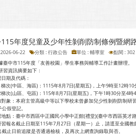
~115年度兒童及少年性剝削防制條例暨網
2026-06-22
分類 : 行政公告
單位 : 輔導室
點閱 : 302
依據臺中市115年度「友善校園」學生事務與輔導工作計畫辦理。
本研習資訊摘要如下：
研習日期及代碼：
1梯次(中區、海區)：1115年8月7日(星期五)，上午9時至12時10
2梯次(山區、屯區)：115年8月7日(星期五)，下午1時30分至4時4
 參加對象：本府主管高級中等以下學校未曾參加兒少性剝削防制研
予公假登記。
研習地點：臺中市西區中正國民小學中正館(禮堂)(臺中市西區英才路4
本研習報名截止日期至115年7月27日（星期一）止，請逕至全國教師在職進修資
名截止日前追蹤是否通過檢核，及再次上網查詢錄取與否。