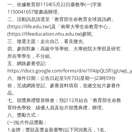
一、依據教育部115年5月22日臺教學(一)字第
1150041657號書函辦理。
二、活動訊息請逕至「教育部生命教育全球資訊網」
(https://life.edu.tw/)及「南華大學生命教育中心」
(https://lifeeducation.nhu.edu.tw)參閱。
三、徵選主題：走出自己．看見微光。
四、參與對象：高級中等學校、大專校院大學部及研究
所在學學生，不分組。
五、網路參賽登記:
https://docs.google.com/forms/d/e/1FAIpQLSfI1gjUwj
六、徵件日期：公告日起至9月7日(星期一)23時59分
前，完成網路登記、參賽資料填寫，並繳交短片參賽作
品。
七、頒獎典禮暨首映會：預計12月結合「教育部生命教
育特色學校、績優人員及短片頒獎典禮」辦理。
八、獎勵方式：
(一)短片作品獎勵：
1.金牌：獎狀及獎金新臺幣(以下同)8萬元，1名。