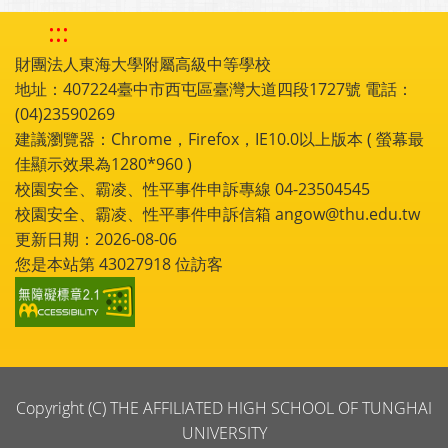
:::
財團法人東海大學附屬高級中等學校
地址：407224臺中市西屯區臺灣大道四段1727號 電話：
(04)23590269
建議瀏覽器：Chrome，Firefox，IE10.0以上版本 ( 螢幕最
佳顯示效果為1280*960 )
校園安全、霸凌、性平事件申訴專線 04-23504545
校園安全、霸凌、性平事件申訴信箱 angow@thu.edu.tw
更新日期：2026-08-06
您是本站第
43027918
位訪客
Copyright (C) THE AFFILIATED HIGH SCHOOL OF TUNGHAI
UNIVERSITY