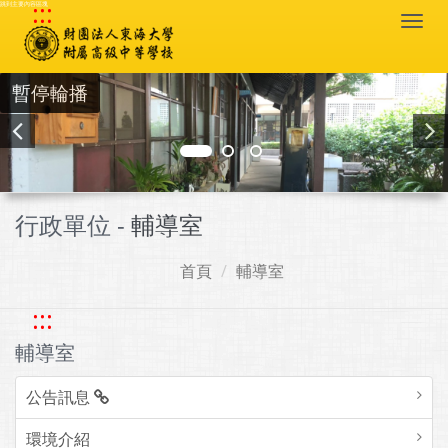
:::
跳到主要內容區塊
Togg
navi
暫停輪播
行政單位 -
輔導室
首頁
輔導室
:::
輔導室
公告訊息
環境介紹