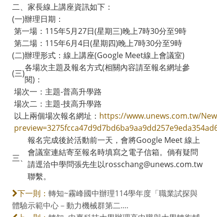
二、
家長線上講座資訊如下：
(一)
辦理日期：
第一場：115年5月27日(星期三)晚上7時30分至9時
第二場：115年6月4日(星期四)晚上7時30分至9時
(二)
辦理形式：線上講座(Google Meet線上會議室)
各場次主題及報名方式(相關內容請至報名網址參
(三)
閱)：
場次一：主題-普高升學路
場次二：主題-技高升學路
以上兩個場次報名網址：
https://www.unews.com.tw/New
preview=3275fcca47d9d7bd6ba9aa9dd257e9eda354ad6
報名完成後於活動前一天，會將Google Meet 線上
會議室連結寄至報名時填寫之電子信箱。倘有疑問
三、
請逕洽中學問張先生以rosschang@unews.com.tw
聯繫。
轉知~霧峰國中辦理114學年度「職業試探與
下一則：
體驗示範中心－動力機械群第二....