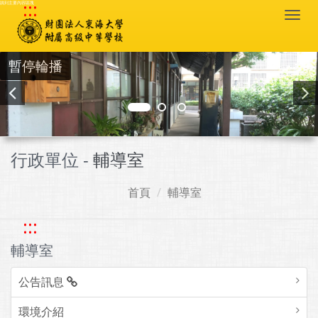
:::
跳到主要內容區塊
Togg
navi
暫停輪播
行政單位 -
輔導室
首頁
輔導室
:::
輔導室
公告訊息
環境介紹