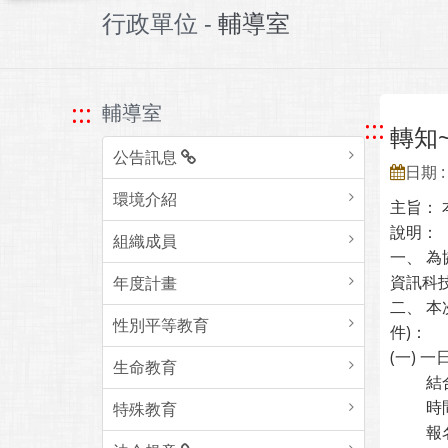
行政單位 -
輔導室
:::
輔導室
:::
轉知
公告訊息
日期 : 
環境介紹
主旨：
說明：
組織成員
一、 
資訊科
年度計畫
二、 
性別平等教育
件)：
(一)
生命教育
結合網
時間：1
特殊教育
報名網址：