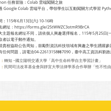
ython 任務冒險：Colab 雲端闖關之旅
oogle Colab 雲端平台，帶領學生以互動闖關方式學習 Py
15年6月13日(六) 10-16時
https://forms.gle/25tWWZC3otmR9BrCA
大主題報名網址不同，請依個人興趣選擇報名，115年5月25日(
錄取者以電子郵件通知。
惠請貴校協助公告周知，鼓勵對資訊科技領域有興趣之學生踴躍參
有任何問題，請電洽04-22613158轉7090，臺中高工資訊科劉
轉知 ~國立陽明交通大學「高中生命科學自主學習計畫」
則：
民間司法改革基金會與靜宜大學法律學系合作舉辦「性不性由你 —
則：