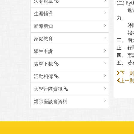
法令規章
(二) P
透過 G
生涯輔導
力。
時間：1
輔導新知
報名網址：
家庭教育
三、 兩
止,，
學生申訴
四、 
五、 若
表單下載
下一
活動相簿
上一
大學營隊資訊
親師座談會資料