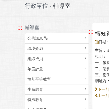
行政單位 -
輔導室
:::
輔導室
:::
轉知
公告訊息
日期 : 
環境介紹
主旨：
說明
組織成員
一、依據
二、請廣
年度計畫
三、衛
性別平等教育
網址為：ht
生命教育
下一
上一
特殊教育