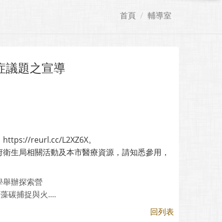
首頁
輔導室
症議題之宣導
reurl.cc/L2XZ6X。
府衛生局相關活動及本市醫療資源，請知悉參用，
學舉辦探索營
捕捉與火....
回列表