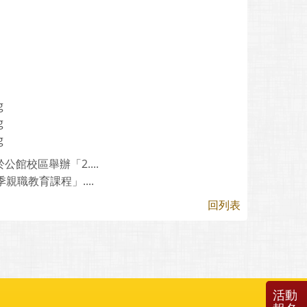
g
g
g
館校區舉辦「2....
親職教育課程」....
回列表
活動