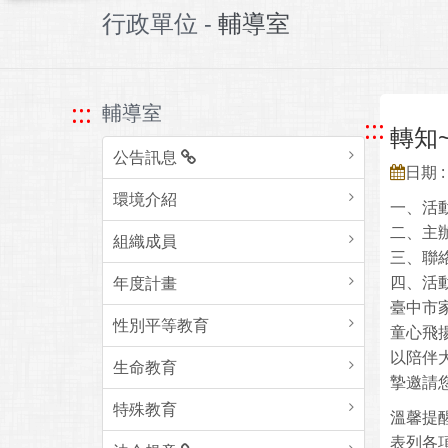
行政單位 -
輔導室
:::
輔導室
:::
轉知
公告訊息
日期 : 
環境介紹
一、活
二、主
組織成員
三、聯絡人
四、活
年度計畫
臺中市
性別平等教育
童心飛
以陪伴
生命教育
摯邀請
特殊教育
溫馨提
表列各