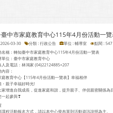
~臺中市家庭教育中心115年4月份活動一覽
2026-03-30
分類 : 行政公告
單位 : 輔導室
點閱 : 547
動名稱：轉知臺中市家庭教育中心115年4月份活動一覽表
辦單位：臺中市家庭教育中心
及電話：林鴻家 (04)22124885+207
動內容：
家庭教育中心【115年4月份活動一覽表】幸福相伴
揚・親子幸福好時光!
大家增進自我成長，促進家庭和諧，提升親子、伴侶親密關係為
您一起參與❣
醒
項課程活動報名方式，請以本中心發布單則活動資訊說明為主。