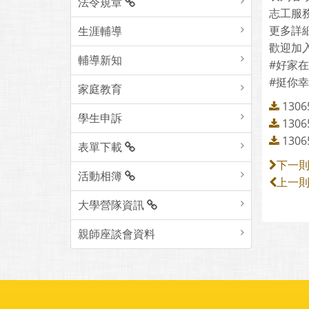
法令規章
志工服
更多詳細
生涯輔導
歡迎加
輔導新知
#好家
#挺你
家庭教育
130
學生申訴
130
130
表單下載
下一
活動相簿
上一
大學營隊資訊
親師座談會資料