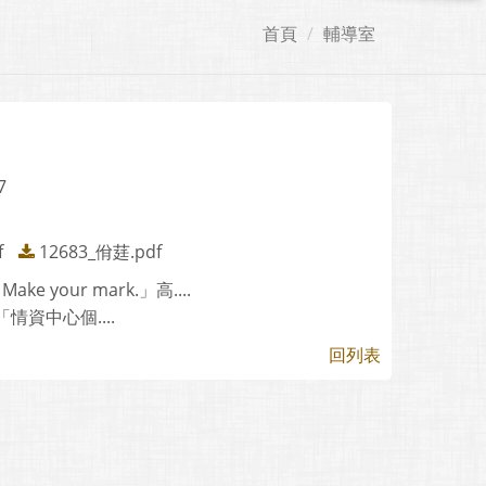
首頁
輔導室
7
f
12683_佾莛.pdf
your mark.」高....
資中心個....
回列表