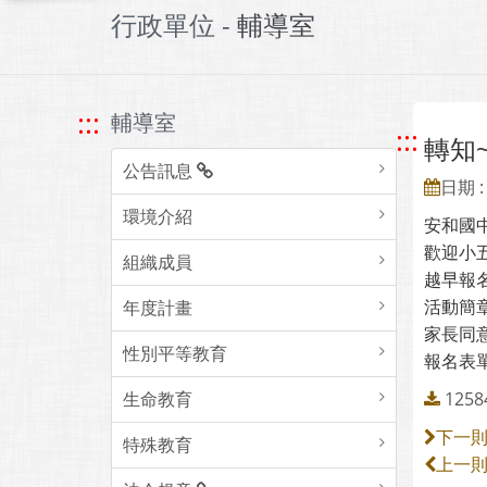
行政單位 -
輔導室
:::
輔導室
:::
轉知
公告訊息
日期 : 
環境介紹
安和國中
歡迎小五
組織成員
越早報名
活動簡
年度計畫
家長同
性別平等教育
報名表
生命教育
125
下一
特殊教育
上一