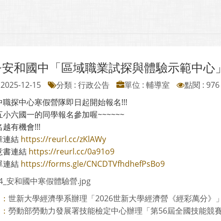
~安和國中「區域職業試探與體驗示範中心」
2025-12-15
分類 : 行政公告
單位 : 輔導室
點閱 : 976
職探中心寒假營隊即日起開始報名!!!
小六國一的同學報名參加喔~~~~~~
越有機會!!!
章連結
https://reurl.cc/zKlAWy
意書連結
https://reurl.cc/0a91o9
單連結
https://forms.gle/CNCDTVfhdhefPsBo9
84_安和國中寒假體驗營.jpg
世新大學經濟學系辦理「2026世新大學經濟營《經彩萬分》
則：
勞動部勞動力發展署技能檢定中心辦理「第56屆全國技能競賽分區
則：