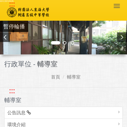
:::
跳到主要內容區塊
Togg
navi
暫停輪播
行政單位 -
輔導室
首頁
輔導室
:::
輔導室
公告訊息
環境介紹