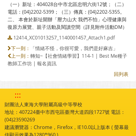
（一）新址：404028台中市北區忠明六街12號；（二）
電話：(04)2202-5399；（三）傳真：(04)2202-5355。
二、 本會於新址開辦「壓力山大 我們不怕」心理健康與
復原力展覽、親子活動及閱讀空間（詳見附件活動DM）
12414_XC01013257_1140001457_Attach1.pdf
「情緒不怪，你很可愛，我們是好麻吉」
下一則：
轉知~【社會情緒學習】114-1 | Best Me種子
上一則：
教師工作坊 | 報名資訊
回列表
:::
財團法人東海大學附屬高級中等學校
地址：407224臺中市西屯區臺灣大道四段1727號 電話：
(04)23590269
建議瀏覽器：Chrome，Firefox，IE10.0以上版本 ( 螢幕最
佳顯示效果為1280*960 )