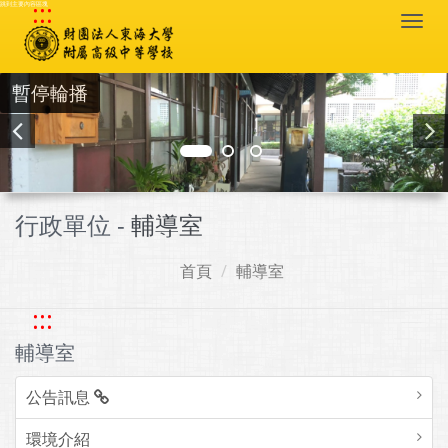
:::
跳到主要內容區塊
Togg
navi
暫停輪播
行政單位 -
輔導室
首頁
輔導室
:::
輔導室
公告訊息
環境介紹