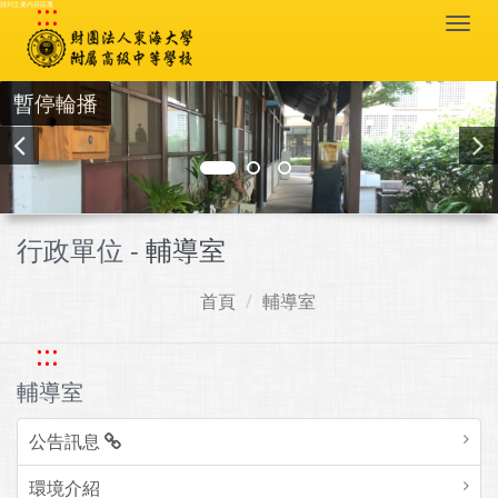
:::
跳到主要內容區塊
Togg
navi
暫停輪播
行政單位 -
輔導室
首頁
輔導室
:::
輔導室
公告訊息
環境介紹