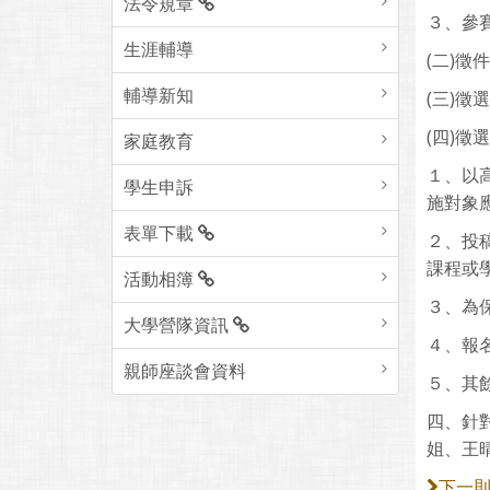
法令規章
３、參
生涯輔導
(二)徵
輔導新知
(三)徵
(四)徵
家庭教育
１、以
學生申訴
施對象
表單下載
２、投
課程或
活動相簿
３、為
大學營隊資訊
４、報
親師座談會資料
５、其
四、針
姐、王晴之
下一