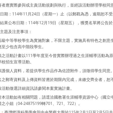
賽者應實際參與或主責活動規劃與執行，並經該活動辦理學校同
件日期：114年11月24日（星期一）止（以郵戳為憑，逾期恕不
選結果公布日期：114年12月19日（星期五），獲獎名單將公告
選主題及注意事項：
高級中等學校學生為實施對象，不限主題，實施具有特色之創意
應至少包含高中階段學生。
稿之活動計畫以111學年度至今曾實際辦理過之生涯輔導活動為
學校招生宣導活動。
保護個人資料，若提供學生作品作為佐證附件，須徵得學生同意
名之郵寄資料及上傳資料皆應於期限內完成，未繳交齊全者，恕
餘活動徵選詳細資訊請參閱本案實施計畫。
對本活動如有相關問題，請逕洽國教署生涯輔導資源中心（國立
小姐（04-24875199轉701、721、722）。
臺灣鑑識科學學會與中央警察大學於115年2月1日至2月5日共同舉辦
則：