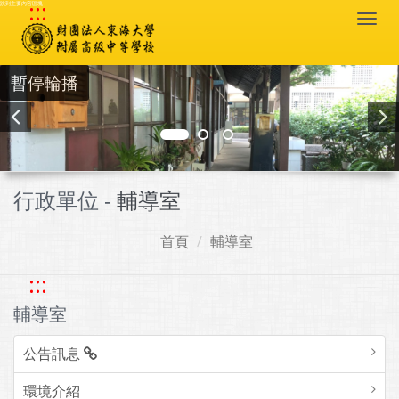
:::
跳到主要內容區塊
Togg
navi
暫停輪播
行政單位 -
輔導室
首頁
輔導室
:::
輔導室
公告訊息
環境介紹