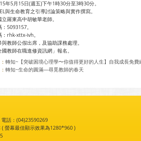
15年5月15日(週五)下午1時30分至3時30分。
SEL與生命教育之引導討論策略與實作撰寫。
國立羅東高中胡敏華老師。
：5093157。
rhk-xttx-ivh。
參與教師公假出席，及協助課務處理。
全國教師在職進修資訊網」報名。
轉知~【突破困境心理學〜你值得更好的人生】自我成長免費
則：
轉知~生命的圓滿—尋覓教師的春天
則：
：(04)23590269
 ( 螢幕最佳顯示效果為1280*960 )
5