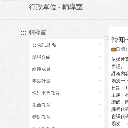
行政單位 -
輔導室
:::
輔導室
:::
轉知
公告訊息
日期 : 
環境介紹
依據教育
辦理。
組織成員
課程內
場次一
年度計畫
日期：1
性別平等教育
主題：
講師：
生命教育
課程代碼
會議代碼：
特殊教育
場次二