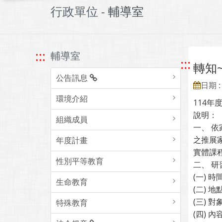
行政單位 -
輔導室
:::
輔導室
:::
轉知
公告訊息
日期 : 
環境介紹
114
說明：
組織成員
一、 
之推展
年度計畫
實體課
性別平等教育
二、 
(一) 
生命教育
(二) 
(三)
特殊教育
(四) 內