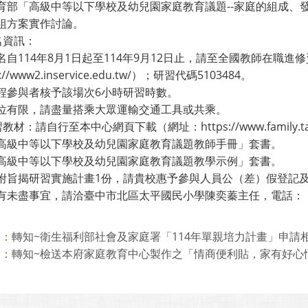
教育部「高級中等以下學校及幼兒園家庭教育議題--家庭的組成
分組方案實作討論。
報名資訊：
名自114年8月1日起至114年9月12日止，請至全國教師在職進
://www2.inservice.edu.tw/）；研習代碼5103484。
全程參與者核予該場次6小時研習時數。
車位有限，請盡量搭乘大眾運輸交通工具或共乘。
習教材：請自行至本中心網頁下載（網址：https://www.family.taichun
「高級中等以下學校及幼兒園家庭教育議題教師手冊」套書。
「高級中等以下學校及幼兒園家庭教育議題教學示例」套書。
檢附旨揭研習實施計畫1份，請貴校惠予參與人員公（差）假登記
有未盡事宜，請洽臺中市北區太平國民小學陳奕蓁主任，電話：（04）
轉知~衛生福利部社會及家庭署「114年單親培力計畫」申請
則：
轉知~檢送本府家庭教育中心製作之「情商便利貼，家有好心情」
則：