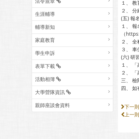
法令規章
１、 
２、 
生涯輔導
(五) 
１、 報
輔導新知
（https
家庭教育
２、 
３、 
學生申訴
(六) 研
１、 
表單下載
２、 
活動相簿
三、 
四、 如
大學營隊資訊
親師座談會資料
下一
上一