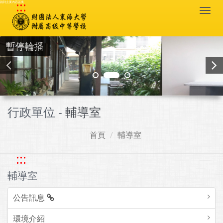
:::
跳到主要內容區塊
Togg
navi
暫停輪播
行政單位 -
輔導室
首頁
輔導室
:::
輔導室
公告訊息
環境介紹