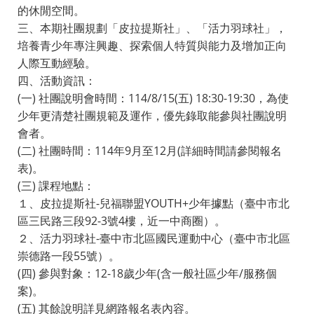
的休閒空間。
三、本期社團規劃「皮拉提斯社」、「活力羽球社」，
培養青少年專注興趣、探索個人特質與能力及增加正向
人際互動經驗。
四、活動資訊：
(一) 社團說明會時間：114/8/15(五) 18:30-19:30，為使
少年更清楚社團規範及運作，優先錄取能參與社團說明
會者。
(二) 社團時間：114年9月至12月(詳細時間請參閱報名
表)。
(三) 課程地點：
１、皮拉提斯社-兒福聯盟YOUTH+少年據點（臺中市北
區三民路三段92-3號4樓，近一中商圈）。
２、活力羽球社-臺中市北區國民運動中心（臺中市北區
崇德路一段55號）。
(四) 參與對象：12-18歲少年(含一般社區少年/服務個
案)。
(五) 其餘說明詳見網路報名表內容。