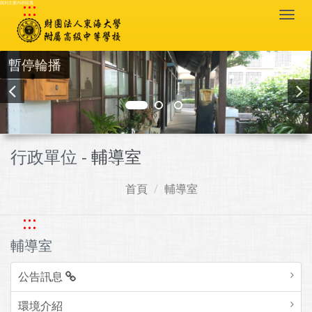
:::
跳到主要內容區塊
Togg
navi
暫停輪播
行政單位 -
輔導室
首頁
輔導室
:::
輔導室
公告訊息
環境介紹