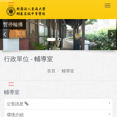
:::
跳到主要內容區塊
Togg
navi
暫停輪播
行政單位 -
輔導室
首頁
輔導室
:::
輔導室
公告訊息
環境介紹