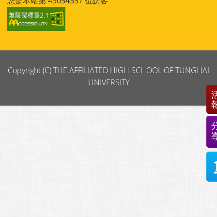
您是本站第
43054357
位訪客
Copyright (C) THE AFFILIATED HIGH SCHOOL OF TUNGHAI
UNIVERSITY