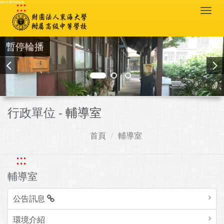
:::
跳到主要內容區塊
Togg
navi
暫停輪播
行政單位 -
輔導室
首頁
輔導室
:::
輔導室
公告訊息
環境介紹