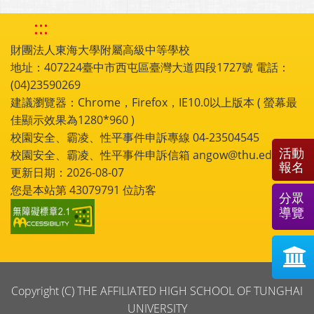
:::
財團法人東海大學附屬高級中等學校
地址：407224臺中市西屯區臺灣大道四段1727號 電話：
(04)23590269
建議瀏覽器：Chrome，Firefox，IE10.0以上版本 ( 螢幕最
佳顯示效果為1280*960 )
校園安全、霸凌、性平事件申訴專線 04-23504545
活動
校園安全、霸凌、性平事件申訴信箱 angow@thu.edu.tw
報名
更新日期：2026-08-07
您是本站第
43079791
位訪客
分眾
導覽
Copyright (C) THE AFFILIATED HIGH SCHOOL OF TUNGHAI
UNIVERSITY