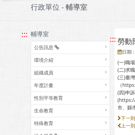
行政單位 -
輔導室
:::
輔導室
:::
勞動
公告訊息
日期 : 
環境介紹
(一)職場高
(二)求職防
組織成員
(三)
（https:
年度計畫
(四)申
性別平等教育
(http
市、縣
生命教育
下一
特殊教育
上一