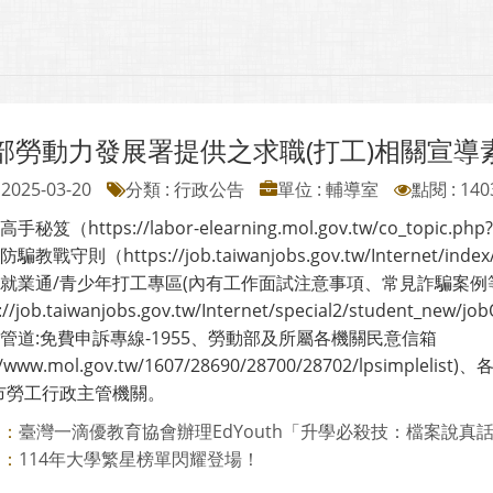
部勞動力發展署提供之求職(打工)相關宣導
2025-03-20
分類 : 行政公告
單位 : 輔導室
點閱 : 140
手秘笈（https://labor-elearning.mol.gov.tw/co_topic.ph
騙教戰守則（https://job.taiwanjobs.gov.tw/Internet/index
臺灣就業通/青少年打工專區(內有工作面試注意事項、常見詐騙案
//job.taiwanjobs.gov.tw/Internet/special2/student_new/jo
訴管道:免費申訴專線-1955、勞動部及所屬各機關民意信箱
s://www.mol.gov.tw/1607/28690/28700/28702/lps
市勞工行政主管機關。
臺灣一滴優教育協會辦理EdYouth「升學必殺技：檔案說真話，
則：
114年大學繁星榜單閃耀登場！
則：