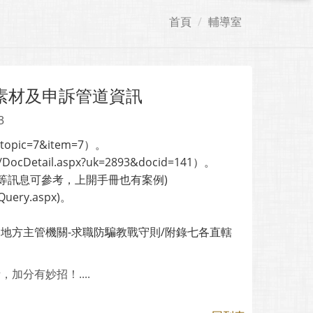
首頁
輔導室
素材及申訴管道資訊
3
p?topic=7&item=7）。
/DocDetail.aspx?uk=2893&docid=141）。
例等訊息可參考，上開手冊也有案例)
bQuery.aspx)。
implelist)、各地方主管機關-求職防騙教戰守則/附錄七各直轄
加分有妙招！....