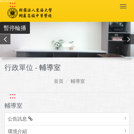
:::
跳到主要內容區塊
Togg
navi
暫停輪播
行政單位 -
輔導室
首頁
輔導室
:::
輔導室
公告訊息
環境介紹