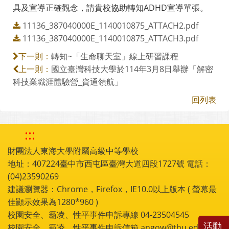
具及宣導正確觀念，請貴校協助轉知ADHD宣導單張。
11136_387040000E_1140010875_ATTACH2.pdf
11136_387040000E_1140010875_ATTACH3.pdf
轉知~「生命聊天室」線上研習課程
下一則：
國立臺灣科技大學於114年3月8日舉辦「解密
上一則：
科技業職涯體驗營_資通領航」
回列表
:::
財團法人東海大學附屬高級中等學校
地址：407224臺中市西屯區臺灣大道四段1727號 電話：
(04)23590269
建議瀏覽器：Chrome，Firefox，IE10.0以上版本 ( 螢幕最
佳顯示效果為1280*960 )
校園安全、霸凌、性平事件申訴專線 04-23504545
活動
校園安全、霸凌、性平事件申訴信箱 angow@thu.edu.tw