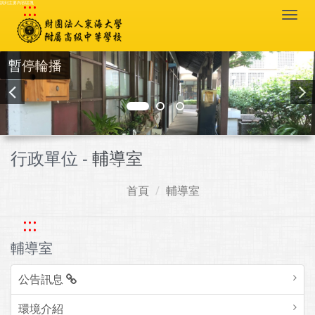
:::
跳到主要內容區塊
Togg
navi
暫停輪播
行政單位 -
輔導室
首頁
輔導室
:::
輔導室
公告訊息
環境介紹