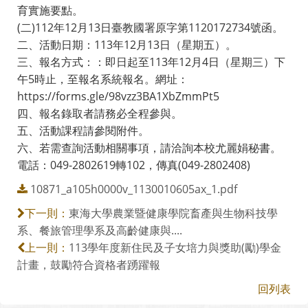
育實施要點。
(二)112年12月13日臺教國署原字第1120172734號函。
二、活動日期：113年12月13日（星期五）。
三、報名方式：：即日起至113年12月4日（星期三）下
午5時止，至報名系統報名。網址：
https://forms.gle/98vzz3BA1XbZmmPt5
四、報名錄取者請務必全程參與。
五、活動課程請參閱附件。
六、若需查詢活動相關事項，請洽詢本校尤麗娟秘書。
電話：049-2802619轉102，傳真(049-2802408)
10871_a105h0000v_1130010605ax_1.pdf
東海大學農業暨健康學院畜產與生物科技學
下一則：
系、餐旅管理學系及高齡健康與....
113學年度新住民及子女培力與獎助(勵)學金
上一則：
計畫，鼓勵符合資格者踴躍報
回列表