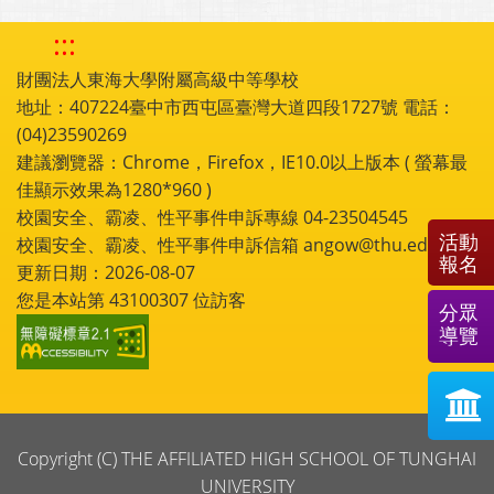
:::
財團法人東海大學附屬高級中等學校
地址：407224臺中市西屯區臺灣大道四段1727號 電話：
(04)23590269
建議瀏覽器：Chrome，Firefox，IE10.0以上版本 ( 螢幕最
佳顯示效果為1280*960 )
校園安全、霸凌、性平事件申訴專線 04-23504545
活動
校園安全、霸凌、性平事件申訴信箱 angow@thu.edu.tw
報名
更新日期：2026-08-07
您是本站第
43100307
位訪客
分眾
導覽
Copyright (C) THE AFFILIATED HIGH SCHOOL OF TUNGHAI
UNIVERSITY