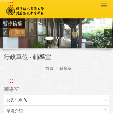
:::
跳到主要內容區塊
Togg
navi
暫停輪播
行政單位 -
輔導室
首頁
輔導室
:::
輔導室
公告訊息
環境介紹