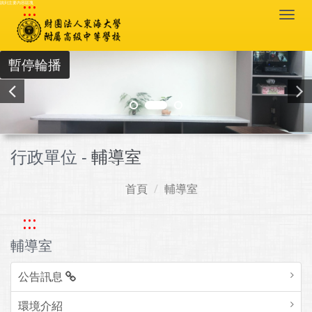
:::
跳到主要內容區塊
Togg
navi
暫停輪播
行政單位 -
輔導室
首頁
輔導室
:::
輔導室
公告訊息
環境介紹