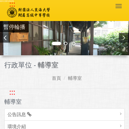
:::
跳到主要內容區塊
Togg
navi
暫停輪播
行政單位 -
輔導室
首頁
輔導室
:::
輔導室
公告訊息
環境介紹