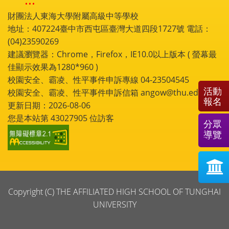
財團法人東海大學附屬高級中等學校
地址：407224臺中市西屯區臺灣大道四段1727號 電話：
(04)23590269
建議瀏覽器：Chrome，Firefox，IE10.0以上版本 ( 螢幕最
佳顯示效果為1280*960 )
校園安全、霸凌、性平事件申訴專線 04-23504545
活動
校園安全、霸凌、性平事件申訴信箱 angow@thu.edu.tw
報名
更新日期：2026-08-06
您是本站第
43027905
位訪客
分眾
導覽
Copyright (C) THE AFFILIATED HIGH SCHOOL OF TUNGHAI
UNIVERSITY