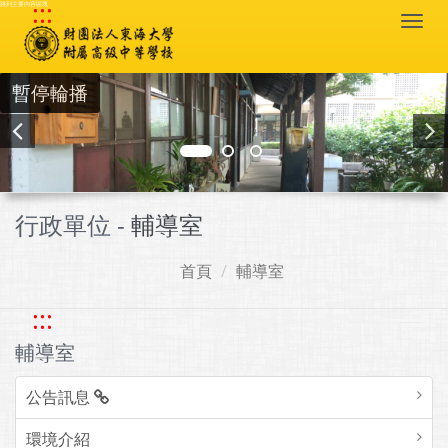
:::
跳到主要內容區塊
Togg
navi
暫停輪播
行政單位 -
輔導室
首頁
輔導室
:::
輔導室
公告訊息
環境介紹