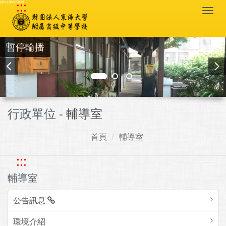
:::
跳到主要內容區塊
Togg
navi
暫停輪播
行政單位 -
輔導室
首頁
輔導室
:::
輔導室
公告訊息
環境介紹